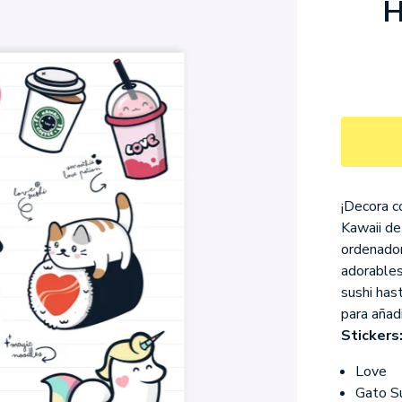
H
¡Decora c
Kawaii de
ordenador
adorables
sushi hast
para añadi
Stickers
Love
Gato S