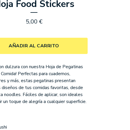
oja Food Stickers
5,00
€
AÑADIR AL CARRITO
on dulzura con nuestra Hoja de Pegatinas
 Comida! Perfectas para cuadernos,
es y más, estas pegatinas presentan
 diseños de tus comidas favoritas, desde
a noodles. Fáciles de aplicar, son ideales
r un toque de alegría a cualquier superficie.
:
ushi