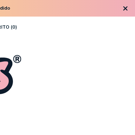
edido
ITO (
0
)