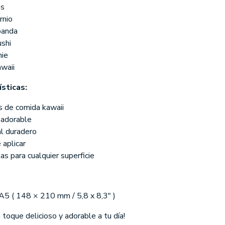
es
rnio
panda
shi
ie
waii
ísticas:
s de comida kawaii
 adorable
l duradero
 aplicar
as para cualquier superficie
:
A5 ( 148 × 210 mm / 5,8 x 8,3" )
 toque delicioso y adorable a tu día!