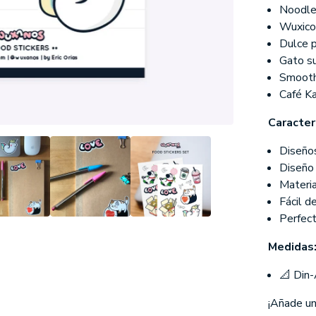
Noodl
Wuxico
Dulce 
Gato su
Smooth
Café Ka
Caracter
Diseño
Diseño
Materia
Fácil de
Perfect
Medidas
📐 Din-
¡Añade un