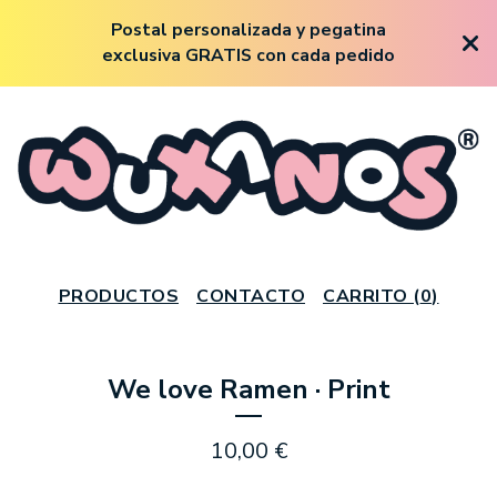
Postal personalizada y pegatina
exclusiva GRATIS con cada pedido
PRODUCTOS
CONTACTO
CARRITO (
0
)
We love Ramen · Print
10,00
€