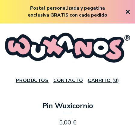
Postal personalizada y pegatina
exclusiva GRATIS con cada pedido
PRODUCTOS
CONTACTO
CARRITO (
0
)
Pin Wuxicornio
5,00
€